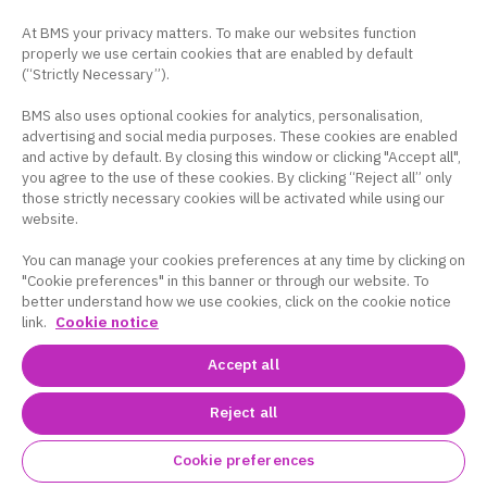
ログイン / 新規登録
At BMS your privacy matters. To make our websites function
properly we use certain cookies that are enabled by default
(“Strictly Necessary”).
BMS also uses optional cookies for analytics, personalisation,
advertising and social media purposes. These cookies are enabled
and active by default. By closing this window or clicking "Accept all",
コーポレートサイト
｜
サイトマップ
｜
プラ
you agree to the use of these cookies. By clicking “Reject all” only
those strictly necessary cookies will be activated while using our
イバシーポリシー
｜
クッキー設定
｜
サイト
website.
利用条件
You can manage your cookies preferences at any time by clicking on
このサイトは、日本国内の医療関係者の方を対象に
"Cookie preferences" in this banner or through our website. To
ブリストル・マイヤーズ スクイブ株式会社の医療用
better understand how we use cookies, click on the cookie notice
link.
Cookie notice
医薬品を適正にご使用いただくために作成したもの
です。
Accept all
Reject all
Copyright © Bristol-Myers Squibb and/or its
affiliate/subsidiary
Cookie preferences