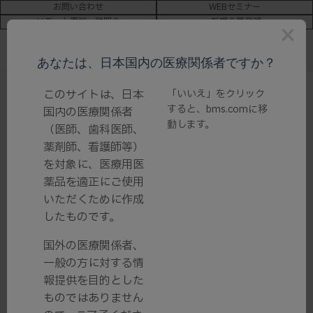
お問い合わせ
WEBセミナー
リモート面談・説明会
新規会員登録
×
あなたは、日本国内の医療関係者ですか？
このサイトは、日本
「いいえ」をクリック
ホーム
/
領域情報
/
血液がん・血液疾患
/ 末梢性T細胞リンパ腫
すると、
bms.com
に移
国内の医療関係者
- PTCL
動します。
（医師、歯科医師、
薬剤師、看護師等）
末梢性T細胞リンパ腫
を対象に、医療用医
薬品を適正にご使用
末梢性T細胞リンパ腫 - PTCL
いただくために作成
したものです。
国外の医療関係者、
一般の方に対する情
関連製品
報提供を目的とした
ものではありません