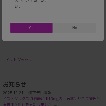
ので、ご了承くださ
各薬剤のご使用にあたっては電子添文をご確認ください
い。
Yes
No
イストダックス
お知らせ
2025.11.21 適正使用情報
イストダックス点滴静注用10mgの「医薬品リスク管理計
画書(RMP)」を更新しました