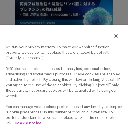
再発又は難治性の濾胞性リンパ腫に
At BMS your privacy matters. To make our websites function
properly we use certain cookies that are enabled by default
対するブレヤンジ®の臨床成績～国
(“Strictly Necessary”).
際共同第Ⅱ相試験：TRANSCEND
FL試験～
BMS also uses optional cookies for analytics, personalisation,
advertising and social media purposes. These cookies are enabled
and active by default. By closing this window or clicking "Accept all",
you agree to the use of these cookies. By clicking “Reject all” only
those strictly necessary cookies will be activated while using our
website.
記事タイプ:
医師向け
動画
You can manage your cookies preferences at any time by clicking on
"Cookie preferences" in this banner or through our website. To
NTRK
融合遺伝子陽性の進行・再発固形癌患者に対する
better understand how we use cookies, click on the cookie notice
link.
Cookie notice