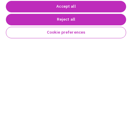
Accept all
Reject all
Cookie preferences
NTRK
融合遺伝子陽性の進行・再発
固形癌患者に対するオータイロの有
効性と安全性
記事タイプ:
医師向け
動画
薬剤師向け
根治切除不能な悪性黒色腫に対する併用療法 特定使用