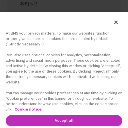
お知らせ
お問い合せ
ログイン / 新規登録
At BMS your privacy matters. To make our websites function
properly we use certain cookies that are enabled by default
(“Strictly Necessary”).
BMS also uses optional cookies for analytics, personalisation,
advertising and social media purposes. These cookies are enabled
and active by default. By closing this window or clicking "Accept all",
コーポレートサイト
｜
サイトマップ
｜
プラ
you agree to the use of these cookies. By clicking “Reject all” only
those strictly necessary cookies will be activated while using our
イバシーポリシー
｜
クッキー設定
｜
サイト
website.
利用条件
You can manage your cookies preferences at any time by clicking on
このサイトは、日本国内の医療関係者の方を対象に
"Cookie preferences" in this banner or through our website. To
ブリストル・マイヤーズ スクイブ株式会社の医療用
better understand how we use cookies, click on the cookie notice
link.
Cookie notice
医薬品を適正にご使用いただくために作成したもの
です。
Accept all