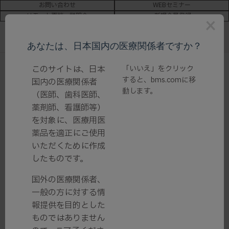
お問い合わせ
WEBセミナー
リモート面談・説明会
新規会員登録
×
あなたは、日本国内の医療関係者ですか？
ホーム
/
このサイトは、日本
診療・治療サポート
/ 看護師の方へ
「いいえ」をクリック
すると、
bms.com
に移
国内の医療関係者
動します。
（医師、歯科医師、
看護師の方へ
薬剤師、看護師等）
を対象に、医療用医
薬品を適正にご使用
いただくために作成
したものです。
国外の医療関係者、
一般の方に対する情
報提供を目的とした
ものではありません