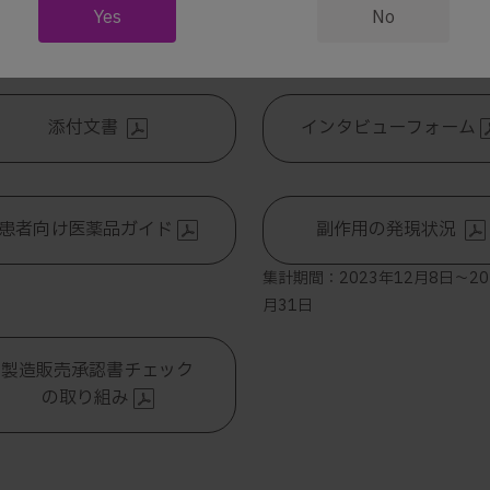
Yes
No
リドミドカプセル「BMSH」2.5mg・5mg
添付文書
インタビューフォーム
患者向け医薬品ガイド
副作用の発現状況
集計期間：2023年12月8日～20
月31日
製造販売承認書チェック
の取り組み