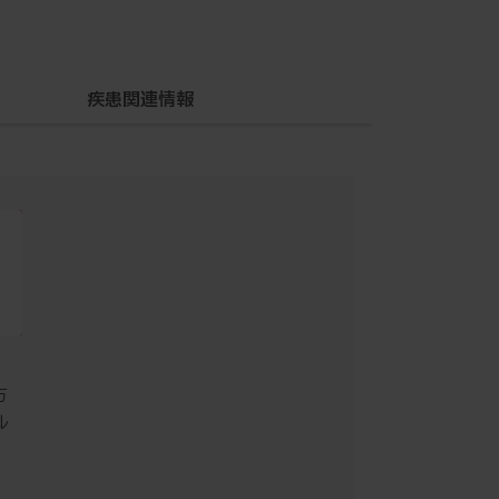
疾患関連情報
方
ル