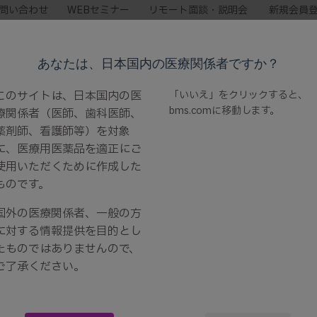
問い合わせ
WEBセミナー
リモート面談・説明会
新規会員
製品情報
領域情報
診療・治療サポート
あなたは、日本国内の医療関係者ですか？
このサイトは、日本国内の医
「いいえ」をクリックすると、
bms.com
に移動します。
療関係者（医師、歯科医師、
薬剤師、看護師等）を対象
に、医療用医薬品を適正にご
使用いただくために作成した
ものです。
：レナリドミド水和物 ｜ 薬効分類名：腫瘍用薬 - その他の抗悪性腫瘍用
国外の医療関係者、一般の方
に対する情報提供を目的とし
たものではありませんので、
ご了承ください。
品情報