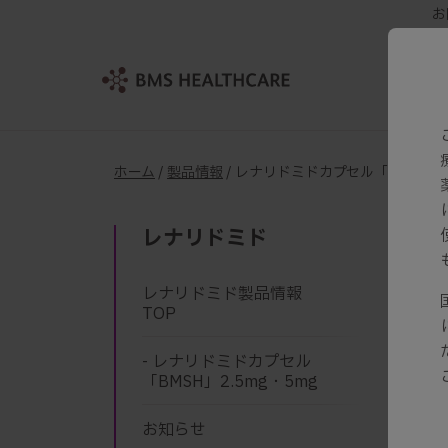
お
ホーム
/
製品情報
/ レナリドミドカプセル「BMSH」
レナリドミド
一般名
レナリドミド製品情報
TOP
- レナリドミドカプセル
「BMSH」2.5mg・5mg
製
お知らせ