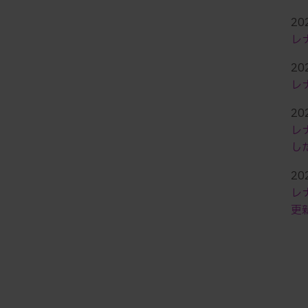
20
レ
2
レ
20
レ
し
20
レ
更