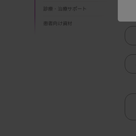
-
レナ
診療・治療サポート
患者向け資材