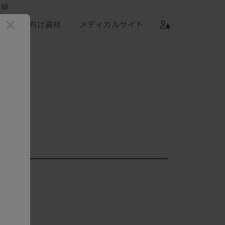
登録
×
患者向け資材
メディカルサイト
剤