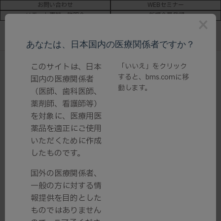
お問い合わせ
WEBセミナー
リモート面談・説明会
新規会員登録
×
あなたは、日本国内の医療関係者ですか？
ホーム
/ 患者向け資材 -製品関連情報-
このサイトは、日本
「いいえ」をクリック
すると、
bms.com
に移
国内の医療関係者
動します。
（医師、歯科医師、
患者向け資材 -製品関連情報-
薬剤師、看護師等）
を対象に、医療用医
薬品を適正にご使用
いただくために作成
したものです。
国外の医療関係者、
製品関連情報はこちら
疾患関連情報はこちら
一般の方に対する情
報提供を目的とした
ものではありません