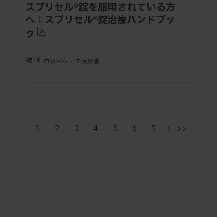
スプリセル®錠を服用されている方
へ：スプリセル®錠治療ハンドブッ
ク
領域:
血液がん・血液疾患
1
2
3
4
5
6
7
>
>>