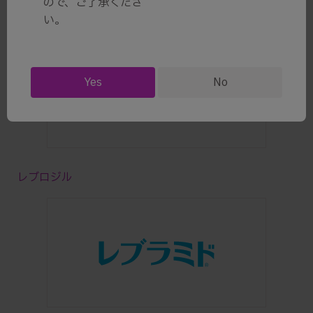
ので、ご了承くださ
各薬剤のご使用にあたっては電子添文をご確認ください
い。
Yes
No
レブロジル