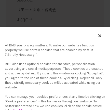
免疫疾患
リモート面談・説明会
お知らせ
お問い合せ
ログイン / 新規登録
At BMS your privacy matters. To make our websites function
properly we use certain cookies that are enabled by default
(“Strictly Necessary”).
BMS also uses optional cookies for analytics, personalisation,
advertising and social media purposes. These cookies are enabled
and active by default. By closing this window or clicking "Accept all",
コーポレートサイト
｜
サイトマップ
｜
プラ
you agree to the use of these cookies. By clicking “Reject all” only
those strictly necessary cookies will be activated while using our
イバシーポリシー
｜
クッキー設定
｜
サイト
website.
利用条件
You can manage your cookies preferences at any time by clicking on
このサイトは、日本国内の医療関係者の方を対象に
"Cookie preferences" in this banner or through our website. To
better understand how we use cookies, click on the cookie notice
ブリストル・マイヤーズ スクイブ株式会社の医療用