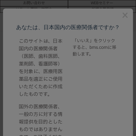
お問い合わせ
WEBセミナー
リモート面談・説明会
新規会員登録
×
あなたは、日本国内の医療関係者ですか？
このサイトは、日本
「いいえ」をクリック
ホーム
/
領域情報
/
血液がん・血液疾患
/ 骨髄異形成症候群 -
すると、
bms.com
に移
国内の医療関係者
MDS
動します。
（医師、歯科医師、
薬剤師、看護師等）
骨髄異形成症候群
を対象に、医療用医
薬品を適正にご使用
骨髄異形成症候群 - MDS
いただくために作成
したものです。
国外の医療関係者、
一般の方に対する情
関連製品
報提供を目的とした
ものではありません