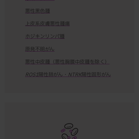
悪性黒色腫
上皮系皮膚悪性腫瘍
ホジキンリンパ腫
原発不明がん
悪性中皮腫（悪性胸膜中皮腫を除く）
ROS1
陽性肺がん・
NTRK
陽性固形がん