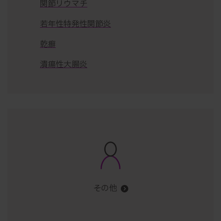
関節リウマチ
若年性特発性関節炎
乾癬
潰瘍性大腸炎
その他