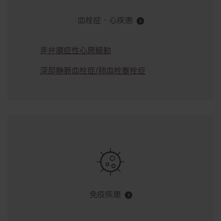
血栓症・心疾患
非弁膜症性心房細動
深部静脈血栓症/肺血栓塞栓症
免疫疾患