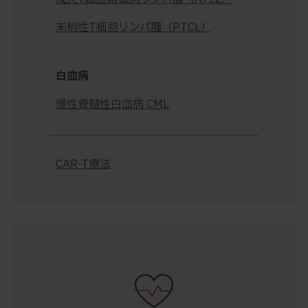
末梢性T細胞リンパ腫（PTCL）
白血病
慢性骨髄性白血病 CML
CAR-T療法