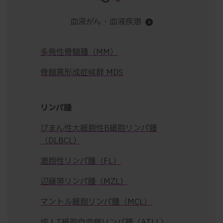
血液がん・血液疾患
多発性骨髄腫（MM）
骨髄異形成症候群 MDS
リンパ腫
びまん性大細胞性B細胞リンパ腫
（DLBCL）
漉胞性リンパ腫（FL）
辺縁帯リンパ腫（MZL）
マントル細胞リンパ腫（MCL）
成人T細胞自血病リンパ腫（ATLL）