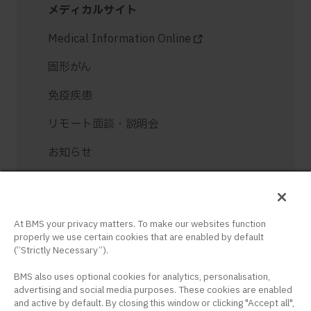
メディカルサイト
Medical Information Online
固形がん
免疫疾患
リモート面談・説明会
お知らせ
お問い合せ
ログイン / 新規登録
At BMS your privacy matters. To make our websites function
properly we use certain cookies that are enabled by default
(“Strictly Necessary”).
BMS also uses optional cookies for analytics, personalisation,
advertising and social media purposes. These cookies are enabled
and active by default. By closing this window or clicking "Accept all",