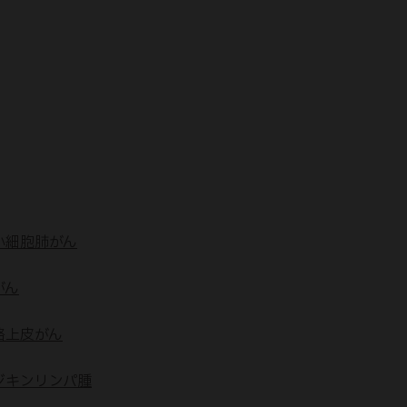
小細胞肺がん
がん
路上皮がん
ジキンリンパ腫