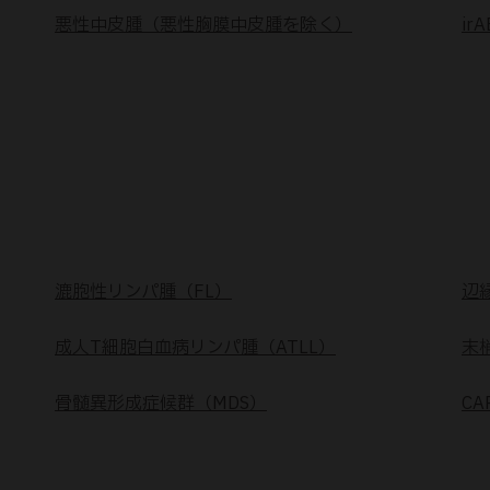
悪性中皮腫（悪性胸膜中皮腫を除く）
irA
漉胞性リンパ腫（FL）
辺
成人T細胞白血病リンパ腫（ATLL）
末
骨髄異形成症候群（MDS）
CA