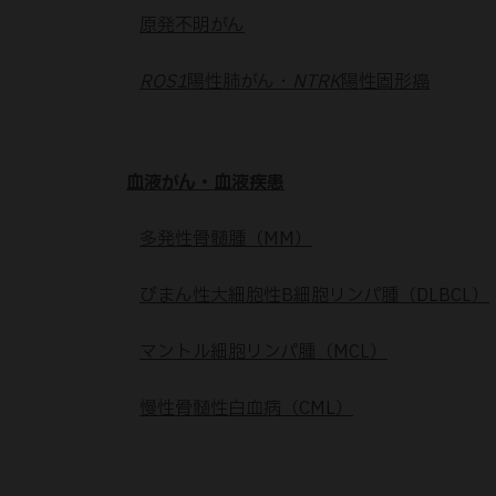
原発不明がん
ROS1
陽性肺がん・
NTRK
陽性固形癌
血液がん・血液疾患
多発性骨髄腫（MM）
びまん性大細胞性B細胞リンパ腫（DLBCL）
マントル細胞リンパ腫（MCL）
慢性骨髄性白血病（CML）