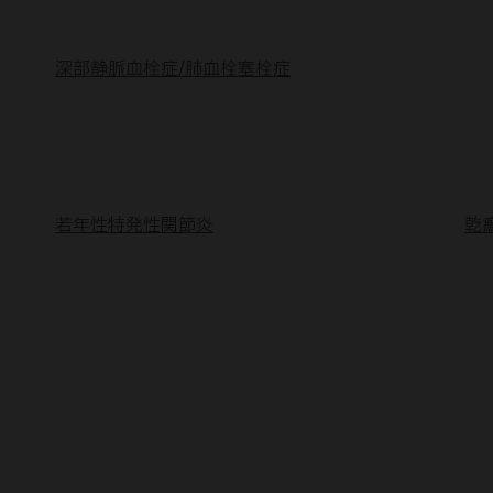
深部静脈血栓症/肺血栓塞栓症
若年性特発性関節炎
乾