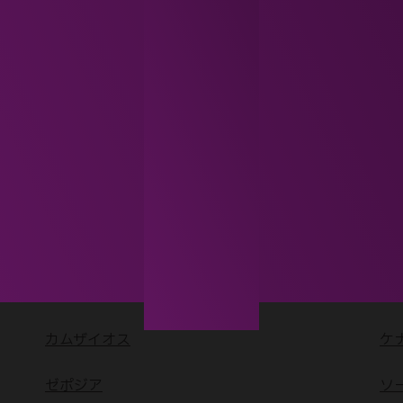
イストダックス
エ
オータイロ
オ
カムザイオス
ケ
ゼポジア
ソ