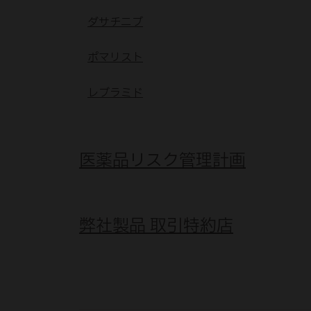
ダサチニブ
ポマリスト
レブラミド
医薬品リスク管理計画
弊社製品 取引特約店