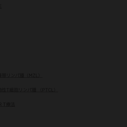
E
縁帯リンパ腫（MZL）
梢性T細胞リンパ腫 （PTCL）
R T療法