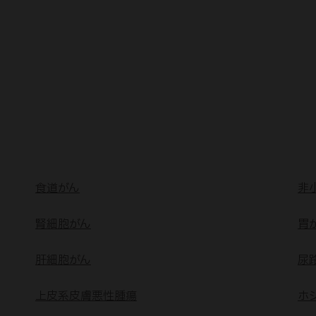
食道がん
非
腎細胞がん
胃
肝細胞がん
尿
上皮系皮膚悪性腫瘍
ホ