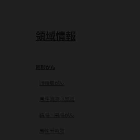
領域情報
固形がん
頭頸部がん
悪性胸膜中皮腫
結腸・直腸がん
悪性黒色腫