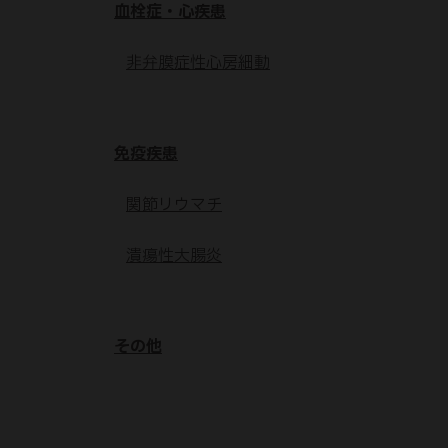
血栓症・心疾患
非弁膜症性心房細動
免疫疾患
関節リウマチ
潰瘍性大腸炎
その他