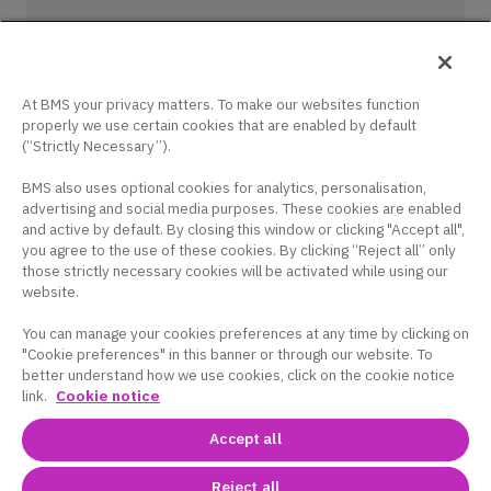
お問い合せ
ログイン / 新規登録
At BMS your privacy matters. To make our websites function
properly we use certain cookies that are enabled by default
(“Strictly Necessary”).
BMS also uses optional cookies for analytics, personalisation,
advertising and social media purposes. These cookies are enabled
and active by default. By closing this window or clicking "Accept all",
コーポレートサイト
｜
サイトマップ
｜
プラ
you agree to the use of these cookies. By clicking “Reject all” only
those strictly necessary cookies will be activated while using our
イバシーポリシー
｜
クッキー設定
｜
サイト
website.
利用条件
You can manage your cookies preferences at any time by clicking on
このサイトは、日本国内の医療関係者の方を対象に
"Cookie preferences" in this banner or through our website. To
better understand how we use cookies, click on the cookie notice
ブリストル・マイヤーズ スクイブ株式会社の医療用
link.
Cookie notice
医薬品を適正にご使用いただくために作成したもの
です。
Accept all
Reject all