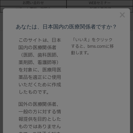
お問い合わせ
WEBセミナー
リモート面談・説明会
新規会員登録
×
あなたは、日本国内の医療関係者ですか？
このサイトは、日本
「いいえ」をクリック
ホーム
/
製品情報
/
オレンシア
/ オレンシア点滴静注用250mg
すると、
bms.com
に移
国内の医療関係者
動します。
（医師、歯科医師、
オレンシア
薬剤師、看護師等）
を対象に、医療用医
オレンシア点滴静注用250mg
薬品を適正にご使用
いただくために作成
一般名：アバタセプト（遺伝子組換え）製剤 ｜ 薬効分類名：T細胞
したものです。
選択的共刺激調節剤
国外の医療関係者、
一般の方に対する情
報提供を目的とした
ものではありません
製品基本情報