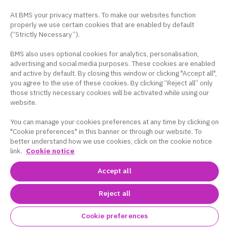
リモート面談・説明会
At BMS your privacy matters. To make our websites function
properly we use certain cookies that are enabled by default
お知らせ
(“Strictly Necessary”).
BMS also uses optional cookies for analytics, personalisation,
お問い合せ
advertising and social media purposes. These cookies are enabled
and active by default. By closing this window or clicking "Accept all",
ログイン / 新規登録
you agree to the use of these cookies. By clicking “Reject all” only
those strictly necessary cookies will be activated while using our
website.
You can manage your cookies preferences at any time by clicking on
"Cookie preferences" in this banner or through our website. To
better understand how we use cookies, click on the cookie notice
link.
Cookie notice
コーポレートサイト
｜
サイトマップ
｜
プラ
イバシーポリシー
｜
クッキー設定
｜
サイト
Accept all
利用条件
Reject all
このサイトは、日本国内の医療関係者の方を対象に
ブリストル・マイヤーズ スクイブ株式会社の医療用
Cookie preferences
医薬品を適正にご使用いただくために作成したもの