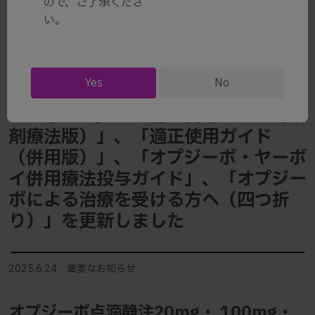
ので、ご了承くださ
胞がん] オプジーボとヤーボイによる
い。
併用療法を受けている方へ」、
「Q&Aでわかる肝細胞がんの話」の
追加並びに「電子添文改訂のお知ら
Yes
No
せ」、「添付文書」、「インタビュ
ーフォーム」、「適正使用ガイド（単
剤療法版）」、「適正使用ガイド
（併用版）」、「オプジーボ・ヤーボ
イ併用療法投与ガイド」、「オプジー
ボによる治療を受ける方へ（四つ折
り）」を更新しました
2025.6.24 重要なお知らせ
オプジーボ点滴静注20mg・ 100mg・