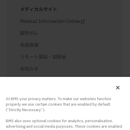
メディカルサイト
Medical Information Online
固形がん
免疫疾患
リモート面談・説明会
お知らせ
お問い合せ
ログイン / 新規登録
At BMS your privacy matters. To make our websites function
properly we use certain cookies that are enabled by default
(“Strictly Necessary”).
BMS also uses optional cookies for analytics, personalisation,
advertising and social media purposes. These cookies are enabled