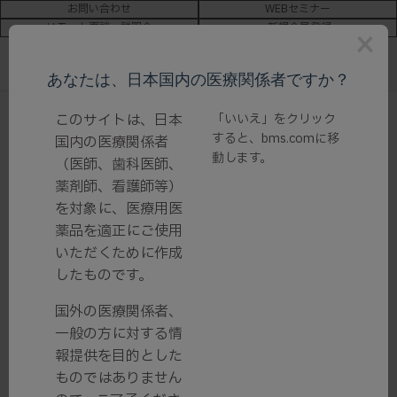
お問い合わせ
WEBセミナー
リモート面談・説明会
新規会員登録
×
あなたは、日本国内の医療関係者ですか？
ホーム
/
このサイトは、日本
お知らせ
/ オプジーボ点滴静注20mg・ 100mg・
「いいえ」をクリック
すると、
bms.com
に移
120mg・240mgの「効能又は効果追加のお知らせ」、「[肝細胞
国内の医療関係者
動します。
がん] オプジーボとヤーボイによる併用療法を受けている方へ」、
（医師、歯科医師、
「Q&Aでわかる肝細胞がんの話」の追加並びに「電子添文改訂のお
薬剤師、看護師等）
知らせ」、「添付文書」、「インタビューフォーム」、「適正使用
を対象に、医療用医
ガイド（単剤療法版）」、「適正使用ガイド（併用版）」、「オプ
薬品を適正にご使用
ジーボ・ヤーボイ併用療法投与ガイド」、「オプジーボによる治療
いただくために作成
を受ける方へ（四つ折り）」を更新しました
したものです。
国外の医療関係者、
オプジーボ点滴静注20mg・
一般の方に対する情
100mg・120mg・240mgの「効能
報提供を目的とした
又は効果追加のお知らせ」、「[肝細
ものではありません