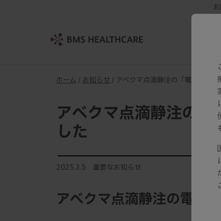
お
ホーム
/
お知らせ
/ アベクマ点滴静注の「電子添文
アベクマ点滴静注の「
した
2025.3.5 重要なお知らせ
アベクマ点滴静注の電子