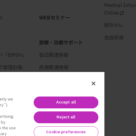
Medical Info
Online
ス
WEBセミナー
固形がん
免疫疾患
診療・治療サポート
ド「BMSH」
製品関連情報
ク管理計画
疾患関連情報
取引特約店
薬剤師の方へ
看護師の方へ
erly we
Accept all
ry”).
ertising
Reject all
 by
to the use
Cookie preferences
sary