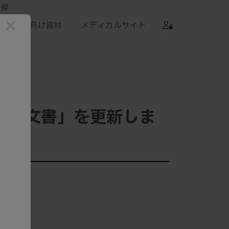
登録
×
患者向け資材
メディカルサイト
添付文書」を更新しま