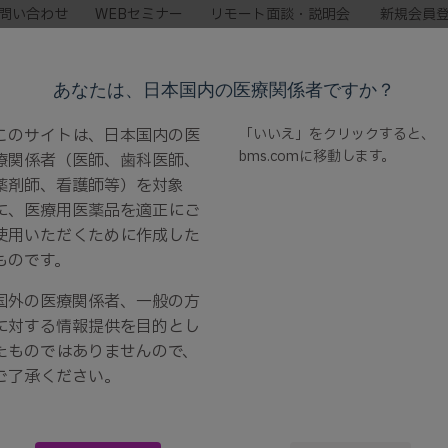
問い合わせ
WEBセミナー
リモート面談・説明会
新規会員
製品情報
領域情報
診療・治療サポート
あなたは、日本国内の医療関係者ですか？
このサイトは、日本国内の医
「いいえ」をクリックすると、
bms.com
に移動します。
療関係者（医師、歯科医師、
改訂のお知らせ」、「添付文書」を更新しました
薬剤師、看護師等）を対象
に、医療用医薬品を適正にご
電子添文改訂のお知らせ」、「
使用いただくために作成した
ものです。
国外の医療関係者、一般の方
に対する情報提供を目的とし
たものではありませんので、
ご了承ください。
添文改訂のお知らせ