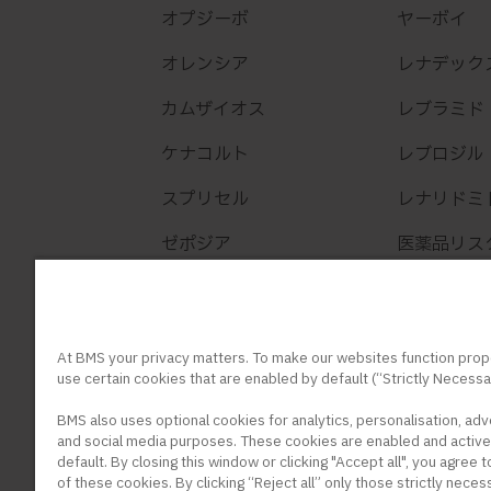
オプジーボ
ヤーボイ
オレンシア
レナデック
カムザイオス
レブラミド
ケナコルト
レブロジル
スプリセル
レナリドミ
ゼポジア
医薬品リス
弊社製品 
At BMS your privacy matters. To make our websites function prop
use certain cookies that are enabled by default (“Strictly Necessa
BMS also uses optional cookies for analytics, personalisation, adv
and social media purposes. These cookies are enabled and active
default. By closing this window or clicking "Accept all", you agree 
of these cookies. By clicking “Reject all” only those strictly neces