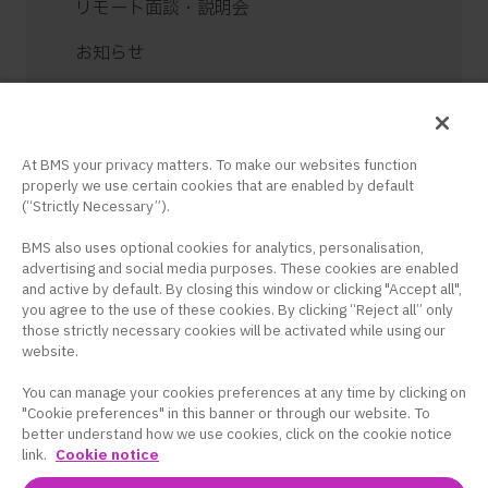
リモート面談・説明会
お知らせ
お問い合せ
ログイン / 新規登録
At BMS your privacy matters. To make our websites function
properly we use certain cookies that are enabled by default
(“Strictly Necessary”).
BMS also uses optional cookies for analytics, personalisation,
advertising and social media purposes. These cookies are enabled
and active by default. By closing this window or clicking "Accept all",
コーポレートサイト
｜
サイトマップ
｜
プラ
you agree to the use of these cookies. By clicking “Reject all” only
those strictly necessary cookies will be activated while using our
イバシーポリシー
｜
クッキー設定
｜
サイト
website.
利用条件
You can manage your cookies preferences at any time by clicking on
このサイトは、日本国内の医療関係者の方を対象に
"Cookie preferences" in this banner or through our website. To
better understand how we use cookies, click on the cookie notice
ブリストル・マイヤーズ スクイブ株式会社の医療用
link.
Cookie notice
医薬品を適正にご使用いただくために作成したもの