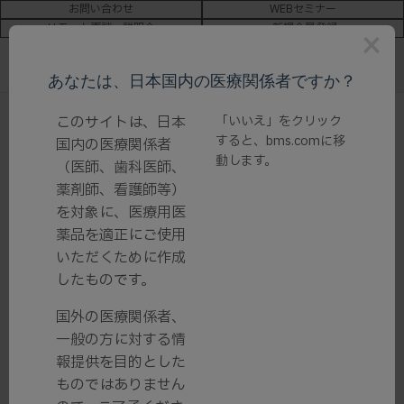
お問い合わせ
WEBセミナー
リモート面談・説明会
新規会員登録
×
あなたは、日本国内の医療関係者ですか？
ホーム
/
このサイトは、日本
お知らせ
/ ゼポジアカプセルスターターパック/0.92mgの
「いいえ」をクリック
すると、
bms.com
に移
「製造販売承認取得のお知らせ」、「添付文書」、「患者向け医薬
国内の医療関係者
動します。
品ガイド」、「市販直後調査へのご協力のお願い」を追加しました
（医師、歯科医師、
薬剤師、看護師等）
を対象に、医療用医
ゼポジアカプセルスターターパッ
薬品を適正にご使用
ク/0.92mgの「製造販売承認取得の
いただくために作成
お知らせ」、「添付文書」、「患者向
したものです。
け医薬品ガイド」、「市販直後調査
国外の医療関係者、
へのご協力のお願い」を追加しまし
一般の方に対する情
た
報提供を目的とした
ものではありません