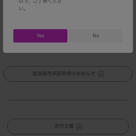
ので、ご了承くださ
2024.12.27 重要なお知らせ
い。
ゼポジアカプセルスターターパッ
ク/0.92mgの製造販売承認取得のお知ら
Yes
No
せ
製造販売承認取得のお知らせ
添付文書