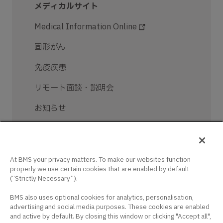
メディカルサイト
Medical Information Online
固形がん
免疫疾患
リモート面談・説明会
お知らせ
お問い合せ
ログイン / 新規登録
At BMS your privacy matters. To make our websites function
properly we use certain cookies that are enabled by default
(“Strictly Necessary”).
BMS also uses optional cookies for analytics, personalisation,
advertising and social media purposes. These cookies are enabled
and active by default. By closing this window or clicking "Accept all",